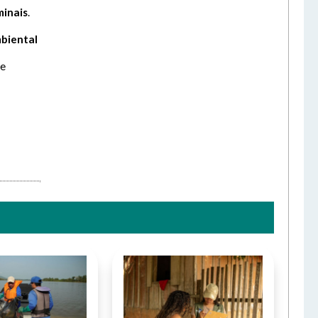
minais
.
mbiental
de