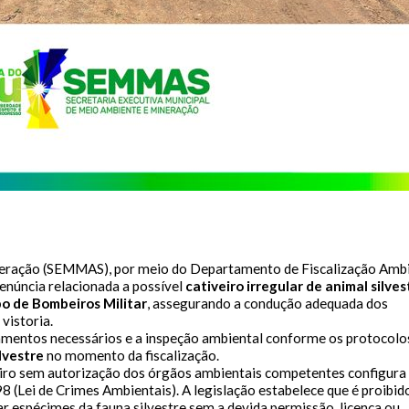
eço e Contatos do atendimento físico da Prefeitura Municipal de S
Gerenciador
Webmail
 do Xingu
da 22 de Março, Nº 915, Centro
cessibilidade
Digite apenas o "usuário" sem @dominio!
 68.380-00.
anho da fonte:
io
Usuário
tatos
 A > Fonte tamanho normal.
 A+ > Aumenta o tamanho da fonte.
fone (94) 9 8131-8618
 A- > Diminui o tamanho da fonte.
l: ouvidoria@sfxingu.pa.gov.br
a
Senha
out
alterar a cor do layout de escuro para claro e vice versa clique no í
ndente/Ouvidor:
 Leandra Ribeiro gomes
neração (SEMMAS), por meio do Departamento de Fiscalização Ambi
Enviar
Enviar
enúncia relacionada a possível
cativeiro irregular de animal silves
ediente:
o de Bombeiros Militar
, assegurando a condução adequada dos
h às 12h e das 14h às 18h.
vistoria.
gunda-feira a sexta-feira.
tamentos necessários e a inspeção ambiental conforme os protocolos
Enviar
lvestre
no momento da fiscalização.
iro sem autorização dos órgãos ambientais competentes configura
ras Informações:
8 (Lei de Crimes Ambientais). A legislação estabelece que é proibid
ar espécimes da fauna silvestre sem a devida permissão, licença ou