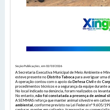
Ender
Félix
Aveni
A
CEP:
Tam
Usuár
Con
Letra
Letra
Tele
Letra
E-Mai
Senh
Lay
Para 
Ate
Seção Publicações, em 02/03/2026
.
Lívia
A Secretaria Executiva Municipal de Meio Ambiente e Mi
esteve presente no
Distrito Taboca
para averiguar uma d
Exp
A operação contou com o apoio da
Defesa Civil
e do
Corp
Das 8
procedimentos técnicos e a segurança da equipe durante a 
De se
No local indicado na denúncia, foram realizados os levan
No entanto,
não foi constatada a presença de animal si
A SEMMAS reforça que manter animal silvestre em cative
Out
ambiental
, conforme previsto na Lei Federal nº 9.605/199
capturar, manter em cativeiro, transportar ou comercializ