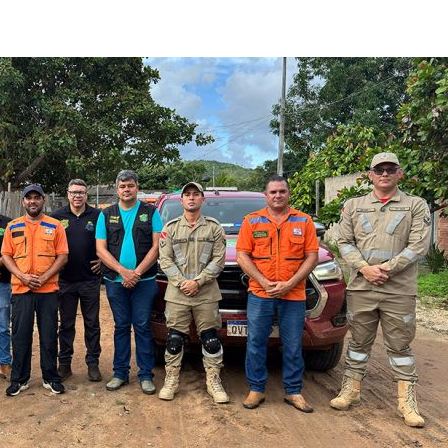
SIC Físico
Fale Conosco
ereço