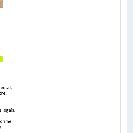
ão
cone
ental,
tre
.
 legais.
crime
o