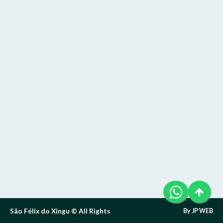
Telefone (94) 9 8131-8618
Letra A- > Diminui o tamanho da fonte.
E-Mail: ouvidoria@sfxingu.pa.gov.br
Senha
Senha
Layout
Para alterar a cor do layout de escuro para claro e vice
Atendente/Ouvidor:
versa clique no ícone
.
Lívia Leandra Ribeiro gomes
Enviar
Enviar
Expediente:
Das 8h às 12h e das 14h às 18h.
De segunda-feira a sexta-feira.
Enviar
Outras Informações:
São Félix do Xingu © All Rights
By JP WEB