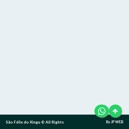
Telefone (94) 9 8131-8618
Letra A- > Diminui o tamanho da fonte.
E-Mail: ouvidoria@sfxingu.pa.gov.br
Senha
Senha
Layout
Para alterar a cor do layout de escuro para claro e vice
Atendente/Ouvidor:
versa clique no ícone
.
Lívia Leandra Ribeiro gomes
Enviar
Enviar
Expediente:
Das 8h às 12h e das 14h às 18h.
De segunda-feira a sexta-feira.
Enviar
Outras Informações:
São Félix do Xingu © All Rights
By JP WEB