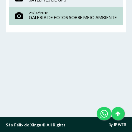
Telefone (94) 9 8131-8618
Letra A- > Diminui o tamanho da fonte.
E-Mail: ouvidoria@sfxingu.pa.gov.br
Senha
Senha
21/09/2018
Layout
GALERIA DE FOTOS SOBRE MEIO AMBIENTE
Para alterar a cor do layout de escuro para claro e vice
Atendente/Ouvidor:
versa clique no ícone
.
Lívia Leandra Ribeiro gomes
Enviar
Enviar
Expediente:
Das 8h às 12h e das 14h às 18h.
De segunda-feira a sexta-feira.
Enviar
Outras Informações:
São Félix do Xingu © All Rights
By JP WEB